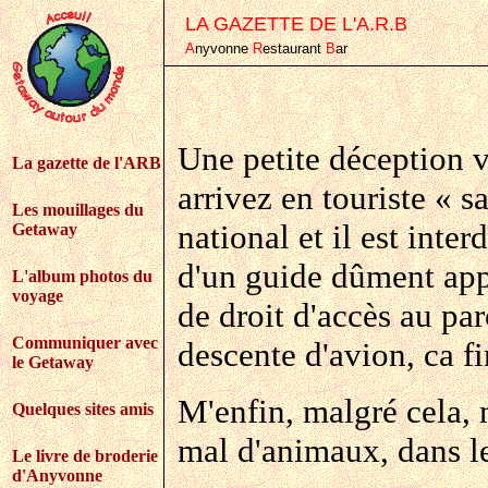
LA GAZETTE DE L'A.R.B
A
nyvonne
R
estaurant
B
ar
Une petite déception 
La gazette de l'ARB
arrivez en touriste « s
Les mouillages du
national et il est inte
Getaway
d'un guide dûment appo
L'album photos du
voyage
de droit d'accès au pa
Communiquer avec
descente d'avion, ca fin
le Getaway
M'enfin, malgré cela,
Quelques sites amis
mal d'animaux, dans le
Le livre de broderie
d'Anyvonne