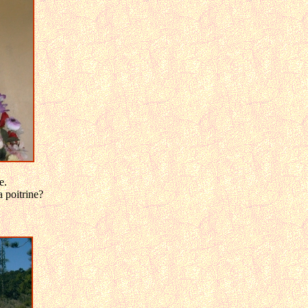
e.
a poitrine?