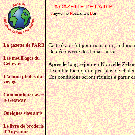
LA GAZETTE DE L'A.R.B
A
nyvonne
R
estaurant
B
ar
Cette étape fut pour nous un grand mome
La gazette de l'ARB
De découverte des kanak aussi.
Les mouillages du
Getaway
Après le long séjour en Nouvelle Zélan
Il semble bien qu’un peu plus de chale
L'album photos du
Ces conditions seront réunies à partir 
voyage
Communiquer avec
le Getaway
Quelques sites amis
Le livre de broderie
d'Anyvonne