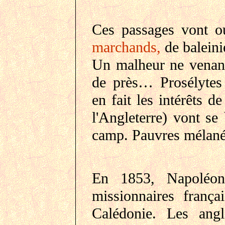
Ces passages vont o
marchands,
de baleini
Un malheur ne venant 
de près… Prosélytes c
en fait les intérêts d
l'Angleterre) vont se
camp. Pauvres mélan
En 1853, Napoléon 
missionnaires frança
Calédonie. Les ang