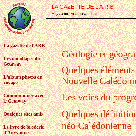
LA GAZETTE DE L'A.R.B
A
nyvonne
R
estaurant
B
ar
La gazette de l'ARB
Géologie et géogra
Les mouillages du
Getaway
Quelques éléments d
L'album photos du
Nouvelle Calédoni
voyage
Les voies du progr
Communiquer avec
le Getaway
Quelques définitio
Quelques sites amis
néo Calédonienne
Le livre de broderie
d'Anyvonne