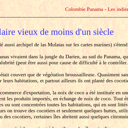
Colombie Panama - Les indie
aire vieux de moins d'un siècle
lé aussi archipel de las Mulatas sur les cartes marines) s'éten
unas vivaient dans la jungle du Darien, au sud du Panama, qua
alubrité (peut être aussi pour cause de difficulté à le contrôler..
 n'était couvert que de végétation broussailleuse. Quasiment san
r leurs habitations, et partout ailleurs ils ont planté des coc
 commerce d'exportation, la noix de coco a été instituée en u
ment les produits importés, en échange de noix de coco. Tout ét
 ou sont concentrées toutes les habitations, qui en sont litté
urs on trouve des cocotiers et seulement quelques huttes, utili
u des cocotiers, certaines îles abritent aussi quelques citronni