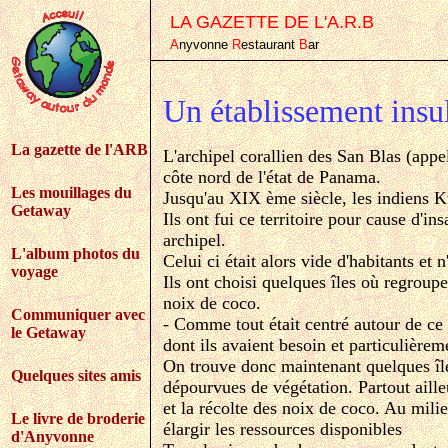
LA GAZETTE DE L'A.R.B
A
nyvonne
R
estaurant
B
ar
Un établissement insul
La gazette de l'ARB
L'archipel corallien des San Blas (appe
côte nord de l'état de Panama.
Les mouillages du
Jusqu'au XIX ème siècle, les indiens K
Getaway
Ils ont fui ce territoire pour cause d'ins
archipel.
L'album photos du
Celui ci était alors vide d'habitants et
voyage
Ils ont choisi quelques îles où regroupe
noix de coco.
Communiquer avec
- Comme tout était centré autour de ce
le Getaway
dont ils avaient besoin et particulière
On trouve donc maintenant quelques îles
Quelques sites amis
dépourvues de végétation. Partout aille
et la récolte des noix de coco. Au milie
Le livre de broderie
élargir les ressources disponibles
d'Anyvonne