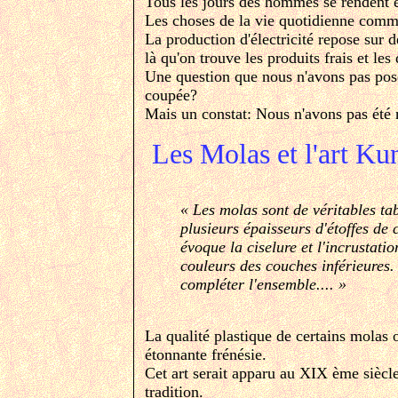
Tous les jours des hommes se rendent en 
Les choses de la vie quotidienne commen
La production d'électricité repose sur 
là qu'on trouve les produits frais et les
Une question que nous n'avons pas posée
coupée?
Mais un constat: Nous n'avons pas ét
Les Molas et l'art Ku
« Les molas sont de véritables ta
plusieurs épaisseurs d'étoffes de 
évoque la ciselure et l'incrustati
couleurs des couches inférieures.
compléter l'ensemble.... »
La qualité plastique de certains molas 
étonnante frénésie.
Cet art serait apparu au XIX ème siècl
tradition.