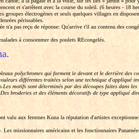
canoë, à la pagaie et à la voile, sur les îles « jardin » pour y
cent et s'arrêtent avec la course du soleil. (6 heures - 18 he
des groupes électrogènes et seuls quelques villages en dispose
 denrées périssables.
 n'a pas reçu de réponse: Qu'arrive t'il au contenu des congéla
é malades à consommer des poulets REcongelés.
na.
bleaux polychromes qui forment le devant et le derrière des co
couleurs différentes traitées selon une technique d'appliqué i
on.Les motifs sont déterminés par des découpes faites dans les 
 Des broderies et des éléments décoratifs de type appliqué di
ont valu aux femmes Kuna la réputation d'artistes exceptionnel
e. Les missionnaires américains et les fonctionnaires Panamée