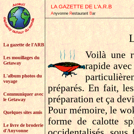
LA GAZETTE DE L'A.R.B
A
nyvonne
R
estaurant
B
ar
La gazette de l'ARB
Voilà une r
Les mouillages du
Getaway
rapide avec
particulièr
L'album photos du
voyage
préparés. En fait, le
Communiquer avec
préparation et ça dev
le Getaway
Pour mémoire, le wok
Quelques sites amis
forme de calotte s
Le livre de broderie
occidentalisés, sous
d'Anyvonne