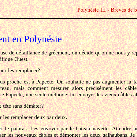
Polynésie III - Brêves de 
ent
en Polynésie
ause de défaillance de gréement, on décide qu'on ne nous y re
cifique Ouest.
our les remplacer?
lus proche est à Papeete. On souhaite ne pas augmenter la f
ateau, mais comment mesurer alors précisément les câbl
e Papeete, une seule méthode: lui envoyer les vieux câbles af
e tête sans démâter?
r les remplacer deux par deux.
et le pataras. Les envoyer par le bateau navette. Attendre 
er les nouveaux câbles et démonter les deux galhaubans. Je dis