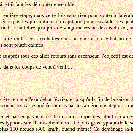
t et il faut les démonter ensemble.
emière étape, mais cette fois sans rien pour soutenir latéra
décris pas les précautions du capitaine pour escalader les qua
mât. Il faut dire qu'à près de vingt mètres au dessus du sol, se
 faire toutes ces acrobaties dans un endroit ou le bateau ne ri
ts sont plutôt calmes
é et après tous ces allez retours sans ascenseur, l'objectif est 
 dans les coups de vent à venir...
é remis à l'eau début février, et jusqu'à la fin de la saison à
usement les cartes météo émises par les américains depuis Hon
r et passer pas mal de dépressions tropicales, dont certain
des typhons sur l'hémisphère nord.
Le plus gros typhon de la s
 plus 150 nœuds (300 km/h, quand même! Ca déménage là-haut.