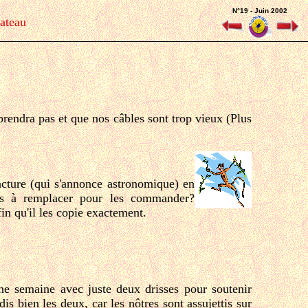
N°19 - Juin 2002
bateau
prendra pas et que nos câbles sont trop vieux (Plus
acture (qui s'annonce astronomique) en
es à remplacer pour les commander?
in qu'il les copie exactement.
une semaine avec juste deux drisses pour soutenir
 bien les deux, car les nôtres sont assujettis sur