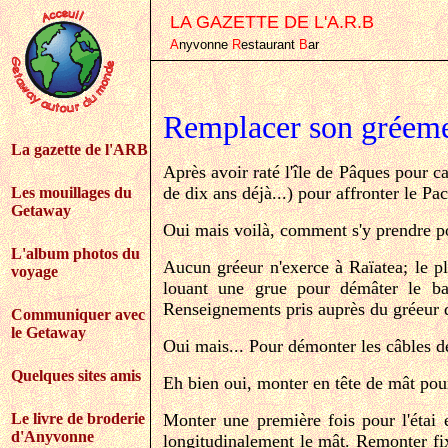
LA GAZETTE DE L'A.R.B
A
nyvonne
R
estaurant
B
ar
Remplacer son gréem
La gazette de l'ARB
Après avoir raté l'île de Pâques pour c
de dix ans déjà...) pour affronter le Pa
Les mouillages du
Getaway
Oui mais voilà, comment s'y prendre p
L'album photos du
Aucun gréeur n'exerce à Raïatea; le p
voyage
louant une grue pour démâter le b
Renseignements pris auprès du gréeur d
Communiquer avec
le Getaway
Oui mais... Pour démonter les câbles d
Quelques sites amis
Eh bien oui, monter en tête de mât pou
Le livre de broderie
Monter une première fois pour l'étai 
d'Anyvonne
longitudinalement le mât. Remonter fix